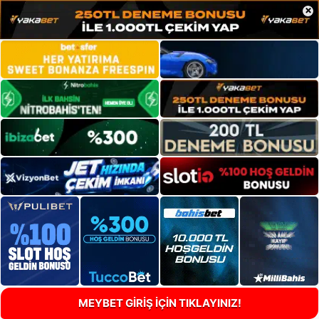
×
MEYBET GİRİŞ İÇİN TIKLAYINIZ!