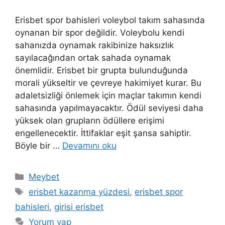
Erisbet spor bahisleri voleybol takım sahasında
oynanan bir spor değildir. Voleybolu kendi
sahanızda oynamak rakibinize haksızlık
sayılacağından ortak sahada oynamak
önemlidir. Erisbet bir grupta bulunduğunda
morali yükseltir ve çevreye hakimiyet kurar. Bu
adaletsizliği önlemek için maçlar takımın kendi
sahasında yapılmayacaktır. Ödül seviyesi daha
yüksek olan grupların ödüllere erişimi
engellenecektir. İttifaklar eşit şansa sahiptir.
Böyle bir …
Devamını oku
Kategoriler
Meybet
Etiketler
erisbet kazanma yüzdesi
,
erisbet spor
bahisleri
,
girisi erisbet
Yorum yap