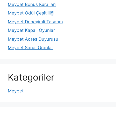
Meybet Bonus Kuralları
Meybet Ödül Çeşitliliği
Meybet Deneyimli Tasarım
Meybet Kapalı Oyunlar
Meybet Adres Duyurusu
Meybet Sanal Oranlar
Kategoriler
Meybet