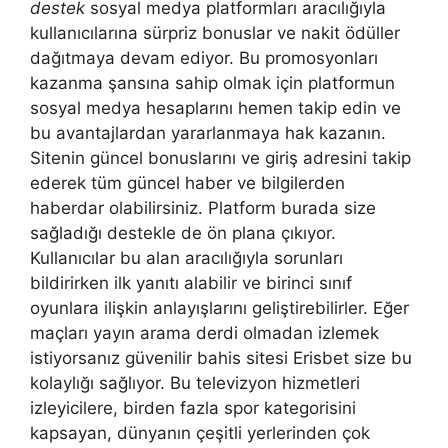
destek
sosyal medya platformları aracılığıyla
kullanıcılarına sürpriz bonuslar ve nakit ödüller
dağıtmaya devam ediyor. Bu promosyonları
kazanma şansına sahip olmak için platformun
sosyal medya hesaplarını hemen takip edin ve
bu avantajlardan yararlanmaya hak kazanın.
Sitenin güncel bonuslarını ve giriş adresini takip
ederek tüm güncel haber ve bilgilerden
haberdar olabilirsiniz. Platform burada size
sağladığı destekle de ön plana çıkıyor.
Kullanıcılar bu alan aracılığıyla sorunları
bildirirken ilk yanıtı alabilir ve birinci sınıf
oyunlara ilişkin anlayışlarını geliştirebilirler. Eğer
maçları yayın arama derdi olmadan izlemek
istiyorsanız güvenilir bahis sitesi Erisbet size bu
kolaylığı sağlıyor. Bu televizyon hizmetleri
izleyicilere, birden fazla spor kategorisini
kapsayan, dünyanın çeşitli yerlerinden çok