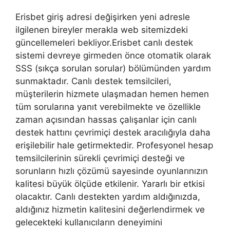
Erisbet giriş adresi değişirken yeni adresle
ilgilenen bireyler merakla web sitemizdeki
güncellemeleri bekliyor.Erisbet canlı destek
sistemi devreye girmeden önce otomatik olarak
SSS (sıkça sorulan sorular) bölümünden yardım
sunmaktadır. Canlı destek temsilcileri,
müşterilerin hizmete ulaşmadan hemen hemen
tüm sorularına yanıt verebilmekte ve özellikle
zaman açısından hassas çalışanlar için canlı
destek hattını çevrimiçi destek aracılığıyla daha
erişilebilir hale getirmektedir. Profesyonel hesap
temsilcilerinin sürekli çevrimiçi desteği ve
sorunların hızlı çözümü sayesinde oyunlarınızın
kalitesi büyük ölçüde etkilenir. Yararlı bir etkisi
olacaktır. Canlı destekten yardım aldığınızda,
aldığınız hizmetin kalitesini değerlendirmek ve
gelecekteki kullanıcıların deneyimini