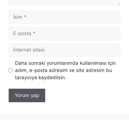
İsim
E-
posta
İnternet
sitesi
Daha sonraki yorumlarımda kullanılması için
adım, e-posta adresim ve site adresim bu
tarayıcıya kaydedilsin.