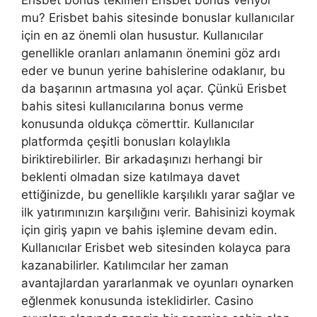
mu? Erisbet bahis sitesinde bonuslar kullanıcılar
için en az önemli olan husustur. Kullanıcılar
genellikle oranları anlamanın önemini göz ardı
eder ve bunun yerine bahislerine odaklanır, bu
da başarının artmasına yol açar. Çünkü Erisbet
bahis sitesi kullanıcılarına bonus verme
konusunda oldukça cömerttir. Kullanıcılar
platformda çeşitli bonusları kolaylıkla
biriktirebilirler. Bir arkadaşınızı herhangi bir
beklenti olmadan size katılmaya davet
ettiğinizde, bu genellikle karşılıklı yarar sağlar ve
ilk yatırımınızın karşılığını verir. Bahisinizi koymak
için giriş yapın ve bahis işlemine devam edin.
Kullanıcılar Erisbet web sitesinden kolayca para
kazanabilirler. Katılımcılar her zaman
avantajlardan yararlanmak ve oyunları oynarken
eğlenmek konusunda isteklidirler. Casino