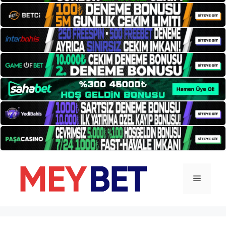
İçeriğe
atla
Menü