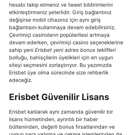
hesabı takip etmeniz ve tweet bildirimlerini
etkinleştirmeniz yeterlidir. Giriş bağlantınız
değişirse mobil cihazınız için aynı giriş
bağlantısını kullanmaya devam edebilirsiniz.
Çevrimiçi casinoların popülaritesi artmaya
devam ederken, çevrimiçi casino seçeneklerine
sahip yeni
Erisbet yeni adres bonus teklifleri
bolluğu, bahisçilerin üyelikleri için en uygun
siteyi seçmesini zorlaştırıyor. Bu yazımızda
Erisbet üye olma sürecinde size rehberlik
edeceğiz.
Erisbet Güvenilir Lisans
Erisbet katılarak aynı zamanda güvenilir bir
lisans hizmetinden, ayrıntılı bir haber
bülteninden, değerli bonus fırsatlarından ve
uygun para yatırma ve çekme işlemlerinden de