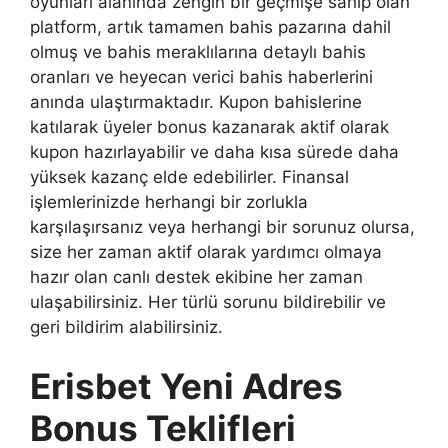
oyunları alanında zengin bir geçmişe sahip olan
platform, artık tamamen bahis pazarına dahil
olmuş ve bahis meraklılarına detaylı bahis
oranları ve heyecan verici bahis haberlerini
anında ulaştırmaktadır. Kupon bahislerine
katılarak üyeler bonus kazanarak aktif olarak
kupon hazırlayabilir ve daha kısa sürede daha
yüksek kazanç elde edebilirler. Finansal
işlemlerinizde herhangi bir zorlukla
karşılaşırsanız veya herhangi bir sorunuz olursa,
size her zaman aktif olarak yardımcı olmaya
hazır olan canlı destek ekibine her zaman
ulaşabilirsiniz. Her türlü sorunu bildirebilir ve
geri bildirim alabilirsiniz.
Erisbet Yeni Adres
Bonus Teklifleri