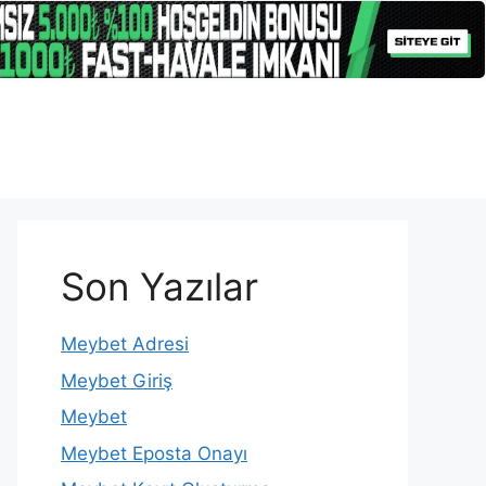
Son Yazılar
Meybet Adresi
Meybet Giriş
Meybet
Meybet Eposta Onayı