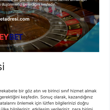
i
ekabete bir göz atın ve birinci sınıf hizmet almak
erektiğini keşfedin. Sonuç olarak, kazandığınız
hatalarını önlemek için lütfen bilgilerinizi doğru
lke bilgileriniz, etkileşim verileriniz, para birimi