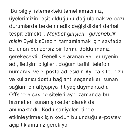
Bu bilgiyi istemekteki temel amacımız,
üyelerimizin reşit olduğunu doğrulamak ve bazı
durumlarda beklenmedik değişiklikleri derhal
tespit etmektir.
Meybet girişleri güvenebilir
misin
üyelik sürecini tamamlamak için sayfada
bulunan benzersiz bir formu doldurmanız
gerekecektir. Genellikle aranan veriler üyenin
adı, iletişim bilgileri, doğum tarihi, telefon
numarası ve e-posta adresidir. Ayrıca site, hızlı
ve kullanıcı dostu bağlantı seçenekleri sunan
sağlam bir altyapıya ihtiyaç duymaktadır.
Offshore casino siteleri aynı zamanda bu
hizmetleri sunan şirketler olarak da
anılmaktadır. Kodu saniyeler içinde
etkinleştirmek için kodun bulunduğu e-postayı
açıp tıklamanız gerekiyor