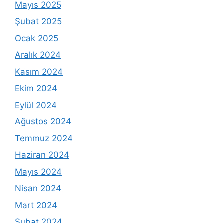
Mayıs 2025
Şubat 2025
Ocak 2025
Aralık 2024
Kasım 2024
Ekim 2024
Eylül 2024
Ağustos 2024
Temmuz 2024
Haziran 2024
Mayıs 2024
Nisan 2024
Mart 2024
Şubat 2024