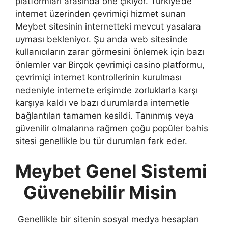
platformları arasında öne çıkıyor. Türkiye’de
internet üzerinden çevrimiçi hizmet sunan
Meybet sitesinin internetteki mevcut yasalara
uyması bekleniyor. Şu anda web sitesinde
kullanıcıların zarar görmesini önlemek için bazı
önlemler var Birçok çevrimiçi casino platformu,
çevrimiçi internet kontrollerinin kurulması
nedeniyle internete erişimde zorluklarla karşı
karşıya kaldı ve bazı durumlarda internetle
bağlantıları tamamen kesildi. Tanınmış veya
güvenilir olmalarına rağmen çoğu popüler bahis
sitesi genellikle bu tür durumları fark eder.
Meybet Genel Sistemi
Güvenebilir Misin
Genellikle bir sitenin sosyal medya hesapları