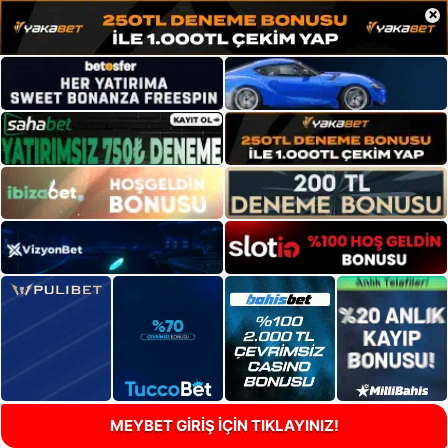
×
MEYBET GİRİŞ İÇİN TIKLAYINIZ!