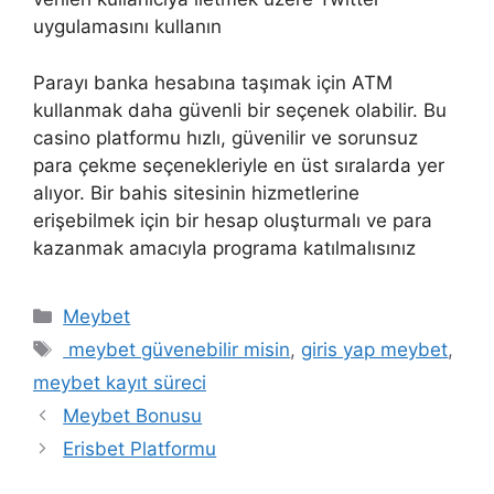
uygulamasını kullanın
Parayı banka hesabına taşımak için ATM
kullanmak daha güvenli bir seçenek olabilir. Bu
casino platformu hızlı, güvenilir ve sorunsuz
para çekme seçenekleriyle en üst sıralarda yer
alıyor. Bir bahis sitesinin hizmetlerine
erişebilmek için bir hesap oluşturmalı ve para
kazanmak amacıyla programa katılmalısınız
Kategoriler
Meybet
Etiketler
meybet güvenebilir misin
,
giris yap meybet
,
meybet kayıt süreci
Meybet Bonusu
Erisbet Platformu