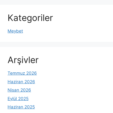
Kategoriler
Meybet
Arşivler
Temmuz 2026
Haziran 2026
Nisan 2026
Eylül 2025
Haziran 2025