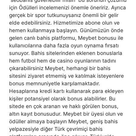
için Ödülleri incelemenizi önemle öneririz. Ayrıca
gerçek bir spor tutkunuysanız önemli bir gelir
elde edebilirsiniz. Hizmetimize abone olun ve
hemen kullanmaya başlayın. Günümüzün önde
gelen canlı bahis platformu, Meybet bonusu ile
kullanıcılarına daha fazla oyun oynama fırsatı
sunuyor. Bahis sitelerinden eklenen bonuslarla
hem futbol hem de casino oyunlarının tadını
çıkarabilirsiniz Meybet, herhangi bir bahis
sitesini ziyaret etmemiş ve katılmak isteyenlere
bonus memnuniyetle karşılamaktadır.
Hesaplarına kredi kartı kullanarak para ekleyen
kişiler potansiyel olarak bonus alabilirler. Bu
sitede en çok aranan ve haklı görülen bonus,
altın kayıt bonusudur. Meybet bir üyesi olun ve
ödüller almaya başlayın Meybet, geniş bahis
yelpazesiyle diğer Türk çevrimiçi bahis