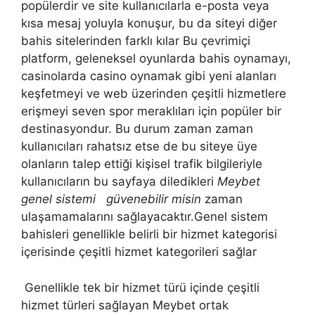
popülerdir ve site kullanıcılarla e-posta veya
kısa mesaj yoluyla konuşur, bu da siteyi diğer
bahis sitelerinden farklı kılar Bu çevrimiçi
platform, geleneksel oyunlarda bahis oynamayı,
casinolarda casino oynamak gibi yeni alanları
keşfetmeyi ve web üzerinden çeşitli hizmetlere
erişmeyi seven spor meraklıları için popüler bir
destinasyondur. Bu durum zaman zaman
kullanıcıları rahatsız etse de bu siteye üye
olanların talep ettiği kişisel trafik bilgileriyle
kullanıcıların bu sayfaya diledikleri
Meybet
genel sistemi güvenebilir misin
zaman
ulaşamamalarını sağlayacaktır.Genel sistem
bahisleri genellikle belirli bir hizmet kategorisi
içerisinde çeşitli hizmet kategorileri sağlar
Genellikle tek bir hizmet türü içinde çeşitli
hizmet türleri sağlayan Meybet ortak