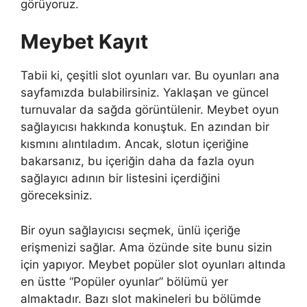
görüyoruz.
Meybet Kayıt
Tabii ki, çeşitli slot oyunları var. Bu oyunları ana
sayfamızda bulabilirsiniz. Yaklaşan ve güncel
turnuvalar da sağda görüntülenir. Meybet oyun
sağlayıcısı hakkında konuştuk. En azından bir
kısmını alıntıladım. Ancak, slotun içeriğine
bakarsanız, bu içeriğin daha da fazla oyun
sağlayıcı adının bir listesini içerdiğini
göreceksiniz.
Bir oyun sağlayıcısı seçmek, ünlü içeriğe
erişmenizi sağlar. Ama özünde site bunu sizin
için yapıyor. Meybet popüler slot oyunları altında
en üstte “Popüler oyunlar” bölümü yer
almaktadır. Bazı slot makineleri bu bölümde