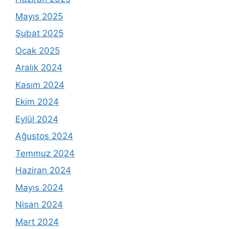
Mayıs 2025
Şubat 2025
Ocak 2025
Aralık 2024
Kasım 2024
Ekim 2024
Eylül 2024
Ağustos 2024
Temmuz 2024
Haziran 2024
Mayıs 2024
Nisan 2024
Mart 2024