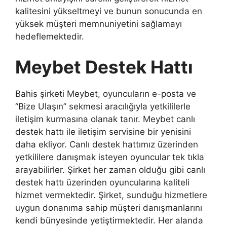
kalitesini yükseltmeyi ve bunun sonucunda en
yüksek müşteri memnuniyetini sağlamayı
hedeflemektedir.
Meybet Destek Hattı
Bahis şirketi Meybet, oyuncuların e-posta ve
“Bize Ulaşın” sekmesi aracılığıyla yetkililerle
iletişim kurmasına olanak tanır. Meybet canlı
destek hattı ile iletişim servisine bir yenisini
daha ekliyor. Canlı destek hattımız üzerinden
yetkililere danışmak isteyen oyuncular tek tıkla
arayabilirler. Şirket her zaman olduğu gibi canlı
destek hattı üzerinden oyuncularına kaliteli
hizmet vermektedir. Şirket, sunduğu hizmetlere
uygun donanıma sahip müşteri danışmanlarını
kendi bünyesinde yetiştirmektedir. Her alanda