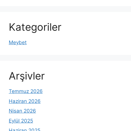
Kategoriler
Meybet
Arşivler
Temmuz 2026
Haziran 2026
Nisan 2026
Eylül 2025
Haziran 2025