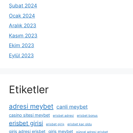
Şubat 2024
Ocak 2024
Aralık 2023
Kasım 2023
Ekim 2023
Eylül 2023
Etiketler
adresi meybet
canli meybet
casino sitesi meybet
erisbet adresi
erisbet bonus
erisbet girisi
erisbet giriş
erisbet kaç oldu
giris adresi erisbet
giris meybet
güncel adresi erisbet