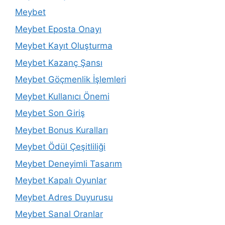
Meybet
Meybet Eposta Onayı
Meybet Kayıt Oluşturma
Meybet Kazanç Şansı
Meybet Göçmenlik İşlemleri
Meybet Kullanıcı Önemi
Meybet Son Giriş
Meybet Bonus Kuralları
Meybet Ödül Çeşitliliği
Meybet Deneyimli Tasarım
Meybet Kapalı Oyunlar
Meybet Adres Duyurusu
Meybet Sanal Oranlar