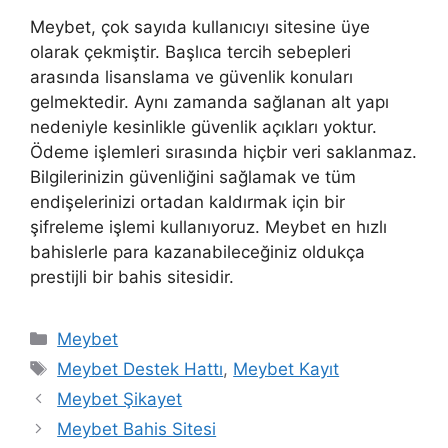
Meybet, çok sayıda kullanıcıyı sitesine üye
olarak çekmiştir. Başlıca tercih sebepleri
arasında lisanslama ve güvenlik konuları
gelmektedir. Aynı zamanda sağlanan alt yapı
nedeniyle kesinlikle güvenlik açıkları yoktur.
Ödeme işlemleri sırasında hiçbir veri saklanmaz.
Bilgilerinizin güvenliğini sağlamak ve tüm
endişelerinizi ortadan kaldırmak için bir
şifreleme işlemi kullanıyoruz. Meybet en hızlı
bahislerle para kazanabileceğiniz oldukça
prestijli bir bahis sitesidir.
Kategoriler
Meybet
Etiketler
Meybet Destek Hattı
,
Meybet Kayıt
Meybet Şikayet
Meybet Bahis Sitesi