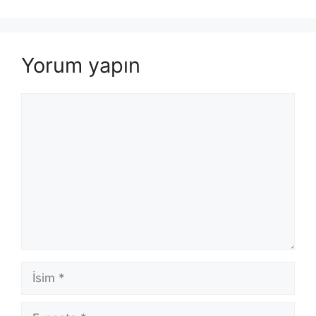
Yorum yapın
Yorum
İsim
E-