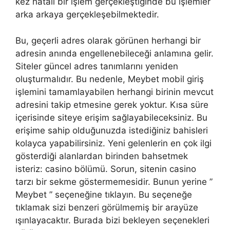
kez hatalı bir işlem gerçekleştiğinde bu işlemler
arka arkaya gerçekleşebilmektedir.
Bu, geçerli adres olarak görünen herhangi bir
adresin anında engellenebileceği anlamına gelir.
Siteler güncel adres tanımlarını yeniden
oluşturmalıdır. Bu nedenle, Meybet mobil giriş
işlemini tamamlayabilen herhangi birinin mevcut
adresini takip etmesine gerek yoktur. Kısa süre
içerisinde siteye erişim sağlayabileceksiniz. Bu
erişime sahip olduğunuzda istediğiniz bahisleri
kolayca yapabilirsiniz. Yeni gelenlerin en çok ilgi
gösterdiği alanlardan birinden bahsetmek
isteriz: casino bölümü. Sorun, sitenin casino
tarzı bir sekme göstermemesidir. Bunun yerine ”
Meybet ” seçeneğine tıklayın. Bu seçeneğe
tıklamak sizi benzeri görülmemiş bir arayüze
ışınlayacaktır. Burada bizi bekleyen seçenekleri