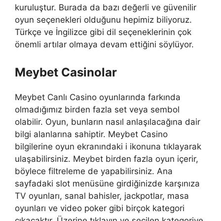
kuruluştur. Burada da bazı değerli ve güvenilir
oyun seçenekleri olduğunu hepimiz biliyoruz.
Türkçe ve İngilizce gibi dil seçeneklerinin çok
önemli artılar olmaya devam ettiğini söylüyor.
Meybet Casinolar
Meybet Canlı Casino oyunlarında farkında
olmadığımız birden fazla set veya sembol
olabilir. Oyun, bunların nasıl anlaşılacağına dair
bilgi alanlarına sahiptir. Meybet Casino
bilgilerine oyun ekranındaki i ikonuna tıklayarak
ulaşabilirsiniz. Meybet birden fazla oyun içerir,
böylece filtreleme de yapabilirsiniz. Ana
sayfadaki slot menüsüne girdiğinizde karşınıza
TV oyunları, sanal bahisler, jackpotlar, masa
oyunları ve video poker gibi birçok kategori
çıkacaktır. Üzerine tıklayın ve seçilen kategoriye