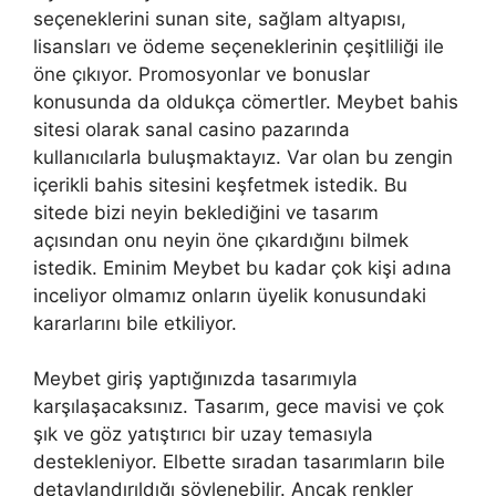
seçeneklerini sunan site, sağlam altyapısı,
lisansları ve ödeme seçeneklerinin çeşitliliği ile
öne çıkıyor. Promosyonlar ve bonuslar
konusunda da oldukça cömertler. Meybet bahis
sitesi olarak sanal casino pazarında
kullanıcılarla buluşmaktayız. Var olan bu zengin
içerikli bahis sitesini keşfetmek istedik. Bu
sitede bizi neyin beklediğini ve tasarım
açısından onu neyin öne çıkardığını bilmek
istedik. Eminim Meybet bu kadar çok kişi adına
inceliyor olmamız onların üyelik konusundaki
kararlarını bile etkiliyor.
Meybet giriş yaptığınızda tasarımıyla
karşılaşacaksınız. Tasarım, gece mavisi ve çok
şık ve göz yatıştırıcı bir uzay temasıyla
destekleniyor. Elbette sıradan tasarımların bile
detaylandırıldığı söylenebilir. Ancak renkler