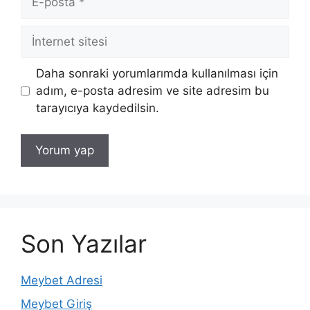
posta
İnternet
sitesi
Daha sonraki yorumlarımda kullanılması için
adım, e-posta adresim ve site adresim bu
tarayıcıya kaydedilsin.
Son Yazılar
Meybet Adresi
Meybet Giriş