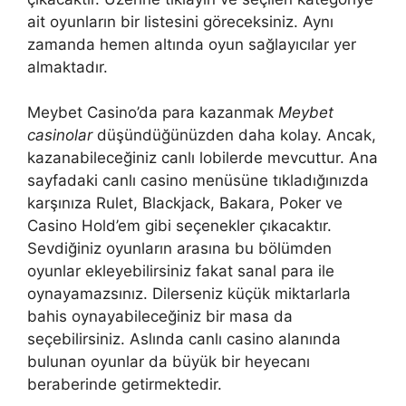
ait oyunların bir listesini göreceksiniz. Aynı
zamanda hemen altında oyun sağlayıcılar yer
almaktadır.
Meybet Casino’da para kazanmak
Meybet
casinolar
düşündüğünüzden daha kolay. Ancak,
kazanabileceğiniz canlı lobilerde mevcuttur. Ana
sayfadaki canlı casino menüsüne tıkladığınızda
karşınıza Rulet, Blackjack, Bakara, Poker ve
Casino Hold’em gibi seçenekler çıkacaktır.
Sevdiğiniz oyunların arasına bu bölümden
oyunlar ekleyebilirsiniz fakat sanal para ile
oynayamazsınız. Dilerseniz küçük miktarlarla
bahis oynayabileceğiniz bir masa da
seçebilirsiniz. Aslında canlı casino alanında
bulunan oyunlar da büyük bir heyecanı
beraberinde getirmektedir.