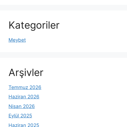
Kategoriler
Meybet
Arşivler
Temmuz 2026
Haziran 2026
Nisan 2026
Eylül 2025
Haziran 2025