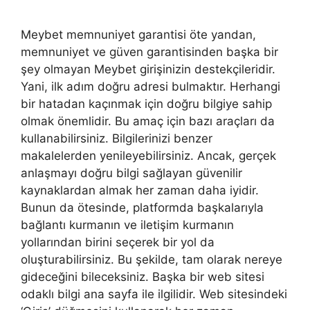
Meybet memnuniyet garantisi öte yandan,
memnuniyet ve güven garantisinden başka bir
şey olmayan Meybet girişinizin destekçileridir.
Yani, ilk adım doğru adresi bulmaktır. Herhangi
bir hatadan kaçınmak için doğru bilgiye sahip
olmak önemlidir. Bu amaç için bazı araçları da
kullanabilirsiniz. Bilgilerinizi benzer
makalelerden yenileyebilirsiniz. Ancak, gerçek
anlaşmayı doğru bilgi sağlayan güvenilir
kaynaklardan almak her zaman daha iyidir.
Bunun da ötesinde, platformda başkalarıyla
bağlantı kurmanın ve iletişim kurmanın
yollarından birini seçerek bir yol da
oluşturabilirsiniz. Bu şekilde, tam olarak nereye
gideceğini bileceksiniz. Başka bir web sitesi
odaklı bilgi ana sayfa ile ilgilidir. Web sitesindeki