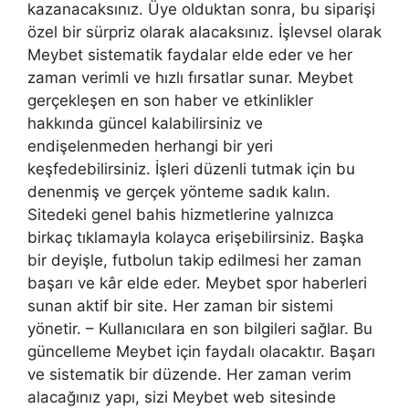
kazanacaksınız. Üye olduktan sonra, bu siparişi
özel bir sürpriz olarak alacaksınız. İşlevsel olarak
Meybet sistematik faydalar elde eder ve her
zaman verimli ve hızlı fırsatlar sunar. Meybet
gerçekleşen en son haber ve etkinlikler
hakkında güncel kalabilirsiniz ve
endişelenmeden herhangi bir yeri
keşfedebilirsiniz. İşleri düzenli tutmak için bu
denenmiş ve gerçek yönteme sadık kalın.
Sitedeki genel bahis hizmetlerine yalnızca
birkaç tıklamayla kolayca erişebilirsiniz. Başka
bir deyişle, futbolun takip edilmesi her zaman
başarı ve kâr elde eder. Meybet spor haberleri
sunan aktif bir site. Her zaman bir sistemi
yönetir. – Kullanıcılara en son bilgileri sağlar. Bu
güncelleme Meybet için faydalı olacaktır. Başarı
ve sistematik bir düzende. Her zaman verim
alacağınız yapı, sizi Meybet web sitesinde