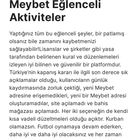
Meybet Eğlenceli
Aktiviteler
Yaptığınız tüm bu eğlenceli şeyler, bir patlamış
olsanız bile zamanını kaybetmenizi
sağlayabilir!Lisanslar ve şirketler gibi yasa
tarafından belirlenen kural ve düzenlemeleri
izleyen iyi bilinen ve güvenilir bir platformdur.
Türkiye’nin kapanış kararı ile ilgili son derece sık
açıklamalar olduğu, kullanıcıların günlük
kaydırmasında zorluk çektiği, yeni Meybet
adresine erişemedikleri, yeni bir Meybet adresi
oluşturamadılar, site açılamadı ve bahis
mağazası açılamadı. Her iki seçeneğin de kendi
kısa vadeli düzeltmeleri olduğu açıktır. Kurban
olamazsın. Futbol oynamaya devam ederken,
daha iyi ve daha iyi olacaksınız ve her zaman