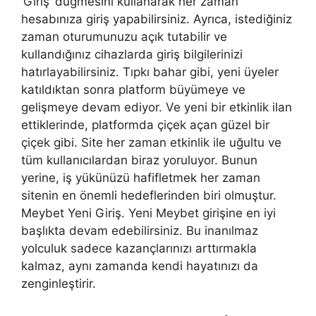
‘Giriş’ düğmesini kullanarak her zaman
hesabınıza giriş yapabilirsiniz. Ayrıca, istediğiniz
zaman oturumunuzu açık tutabilir ve
kullandığınız cihazlarda giriş bilgilerinizi
hatırlayabilirsiniz. Tıpkı bahar gibi, yeni üyeler
katıldıktan sonra platform büyümeye ve
gelişmeye devam ediyor. Ve yeni bir etkinlik ilan
ettiklerinde, platformda çiçek açan güzel bir
çiçek gibi. Site her zaman etkinlik ile uğultu ve
tüm kullanıcılardan biraz yoruluyor. Bunun
yerine, iş yükünüzü hafifletmek her zaman
sitenin en önemli hedeflerinden biri olmuştur.
Meybet Yeni Giriş. Yeni Meybet girişine en iyi
başlıkta devam edebilirsiniz. Bu inanılmaz
yolculuk sadece kazançlarınızı arttırmakla
kalmaz, aynı zamanda kendi hayatınızı da
zenginleştirir.