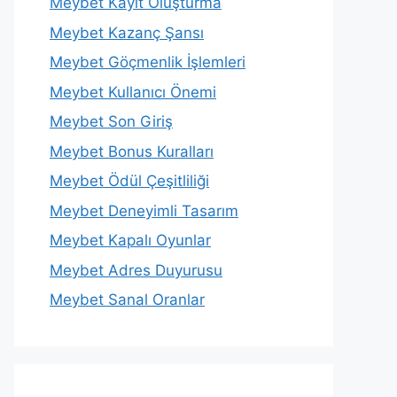
Meybet Kayıt Oluşturma
Meybet Kazanç Şansı
Meybet Göçmenlik İşlemleri
Meybet Kullanıcı Önemi
Meybet Son Giriş
Meybet Bonus Kuralları
Meybet Ödül Çeşitliliği
Meybet Deneyimli Tasarım
Meybet Kapalı Oyunlar
Meybet Adres Duyurusu
Meybet Sanal Oranlar