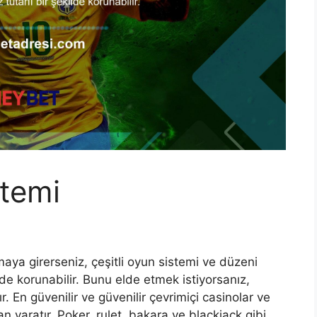
temi
ya girerseniz, çeşitli oyun sistemi ve düzeni
ilde korunabilir. Bunu elde etmek istiyorsanız,
ır. En güvenilir ve güvenilir çevrimiçi casinolar ve
lan yaratır. Poker, rulet, bakara ve blackjack gibi