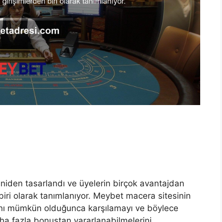
eniden tasarlandı ve üyelerin birçok avantajdan
biri olarak tanımlanıyor. Meybet macera sitesinin
larını mümkün olduğunca karşılamayı ve böylece
ha fazla bonustan yararlanabilmelerini