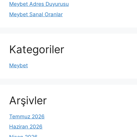
Meybet Adres Duyurusu
Meybet Sanal Oranlar
Kategoriler
Meybet
Arşivler
Temmuz 2026
Haziran 2026
Nisan 2026