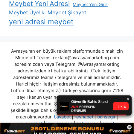
Meybet Yeni Adresi
Meybet Yeni Giriş
Meybet Üyelik
Meybet Şikayet
yeni adresi meybet
Avrasya'nın en büyük reklam platformunda olmak için
Microsoft Teams:
reklam@avrasyamarketing.com
adresimizden veya Telegram: @Avrasyamarketing
adresimizden irtibat kurabilirsiniz. (Tek iletişim
adreslerimiz teams / telegram ve mail adresimizdir.
Harici hiçbir iletişim adresimiz bulunmamaktadır.
Lütfen itibar etmeyiniz.) Türkiye yasalarına göre 7258
sayılı kanun uyarınca yasa dışı bahis oynamanın
cezaları mevcuttur. Şu an bulunduğunuz site hiç bir
şekilde illegal bahis oyunları oynatmıyor ve oynamaya
aracı olmuyordur.
bayabet
|
reynabet
|
bahsegir
|
hanedanbet
|
visioncasino
|
betlasman
|
esbet
|
×
routebet