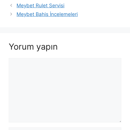
Meybet Rulet Servisi
Meybet Bahis İncelemeleri
Yorum yapın
Yorum