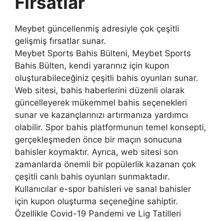
Fırsatlar
Meybet güncellenmiş adresiyle çok çeşitli
gelişmiş fırsatlar sunar.
Meybet Sports Bahis Bülteni, Meybet Sports
Bahis Bülten, kendi yararınız için kupon
oluşturabileceğiniz çeşitli bahis oyunları sunar.
Web sitesi, bahis haberlerini düzenli olarak
güncelleyerek mükemmel bahis seçenekleri
sunar ve kazançlarınızı artırmanıza yardımcı
olabilir. Spor bahis platformunun temel konsepti,
gerçekleşmeden önce bir maçın sonucuna
bahisler koymaktır. Ayrıca, web sitesi son
zamanlarda önemli bir popülerlik kazanan çok
çeşitli canlı bahis oyunları sunmaktadır.
Kullanıcılar e-spor bahisleri ve sanal bahisler
için kupon oluşturma seçeneğine sahiptir.
Özellikle Covid-19 Pandemi ve Lig Tatilleri