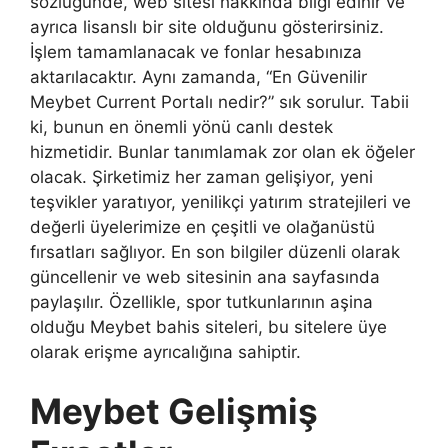
sözlüğünde, web sitesi hakkında bilgi edinir ve
ayrıca lisanslı bir site olduğunu gösterirsiniz.
İşlem tamamlanacak ve fonlar hesabınıza
aktarılacaktır. Aynı zamanda, “En Güvenilir
Meybet Current Portalı nedir?” sık sorulur. Tabii
ki, bunun en önemli yönü canlı destek
hizmetidir. Bunlar tanımlamak zor olan ek öğeler
olacak. Şirketimiz her zaman gelişiyor, yeni
teşvikler yaratıyor, yenilikçi yatırım stratejileri ve
değerli üyelerimize en çeşitli ve olağanüstü
fırsatları sağlıyor. En son bilgiler düzenli olarak
güncellenir ve web sitesinin ana sayfasında
paylaşılır. Özellikle, spor tutkunlarının aşina
olduğu Meybet bahis siteleri, bu sitelere üye
olarak erişme ayrıcalığına sahiptir.
Meybet Gelişmiş