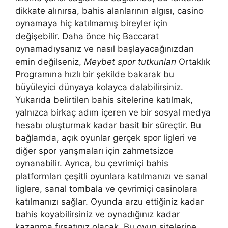
dikkate alınırsa, bahis alanlarının algısı, casino
oynamaya hiç katılmamış bireyler için
değişebilir. Daha önce hiç Baccarat
oynamadıysanız ve nasıl başlayacağınızdan
emin değilseniz,
Meybet spor tutkunları
Ortaklık
Programına hızlı bir şekilde bakarak bu
büyüleyici dünyaya kolayca dalabilirsiniz.
Yukarıda belirtilen bahis sitelerine katılmak,
yalnızca birkaç adım içeren ve bir sosyal medya
hesabı oluşturmak kadar basit bir süreçtir. Bu
bağlamda, açık oyunlar gerçek spor ligleri ve
diğer spor yarışmaları için zahmetsizce
oynanabilir. Ayrıca, bu çevrimiçi bahis
platformları çeşitli oyunlara katılmanızı ve sanal
liglere, sanal tombala ve çevrimiçi casinolara
katılmanızı sağlar. Oyunda arzu ettiğiniz kadar
bahis koyabilirsiniz ve oynadığınız kadar
kazanma fırsatınız olacak. Bu oyun sitelerine