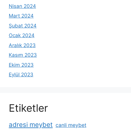
Nisan 2024
Mart 2024
Şubat 2024
Ocak 2024
Aralık 2023
Kasım 2023
Ekim 2023
Eylül 2023
Etiketler
adresi meybet
canli meybet