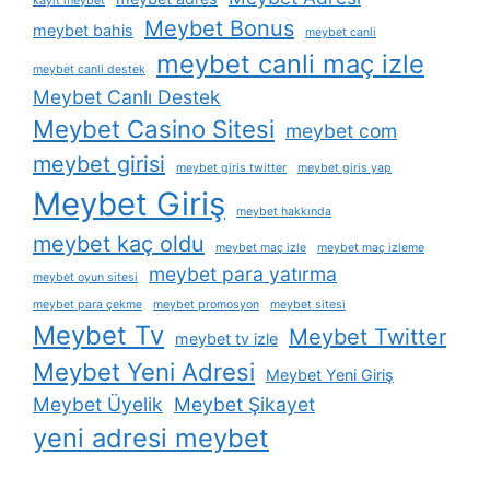
kayit meybet
Meybet Bonus
meybet bahis
meybet canli
meybet canli maç izle
meybet canli destek
Meybet Canlı Destek
Meybet Casino Sitesi
meybet com
meybet girisi
meybet giris twitter
meybet giris yap
Meybet Giriş
meybet hakkında
meybet kaç oldu
meybet maç izle
meybet maç izleme
meybet para yatırma
meybet oyun sitesi
meybet para çekme
meybet promosyon
meybet sitesi
Meybet Tv
Meybet Twitter
meybet tv izle
Meybet Yeni Adresi
Meybet Yeni Giriş
Meybet Üyelik
Meybet Şikayet
yeni adresi meybet