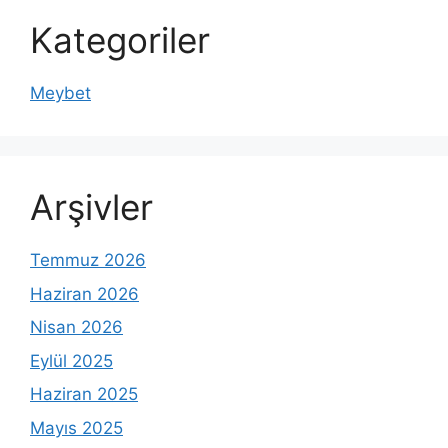
Kategoriler
Meybet
Arşivler
Temmuz 2026
Haziran 2026
Nisan 2026
Eylül 2025
Haziran 2025
Mayıs 2025