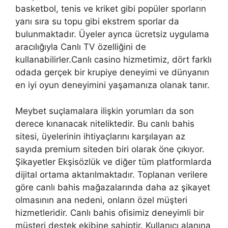
basketbol, ​​tenis ve kriket gibi popüler sporların
yanı sıra su topu gibi ekstrem sporlar da
bulunmaktadır. Üyeler ayrıca ücretsiz uygulama
aracılığıyla Canlı TV özelliğini de
kullanabilirler.Canlı casino hizmetimiz, dört farklı
odada gerçek bir krupiye deneyimi ve dünyanın
en iyi oyun deneyimini yaşamanıza olanak tanır.
Meybet suçlamalara ilişkin yorumları da son
derece kınanacak niteliktedir. Bu canlı bahis
sitesi, üyelerinin ihtiyaçlarını karşılayan az
sayıda premium siteden biri olarak öne çıkıyor.
Şikayetler Ekşisözlük ve diğer tüm platformlarda
dijital ortama aktarılmaktadır. Toplanan verilere
göre canlı bahis mağazalarında daha az şikayet
olmasının ana nedeni, onların özel müşteri
hizmetleridir. Canlı bahis ofisimiz deneyimli bir
müşteri destek ekibine sahiptir. Kullanıcı alanına