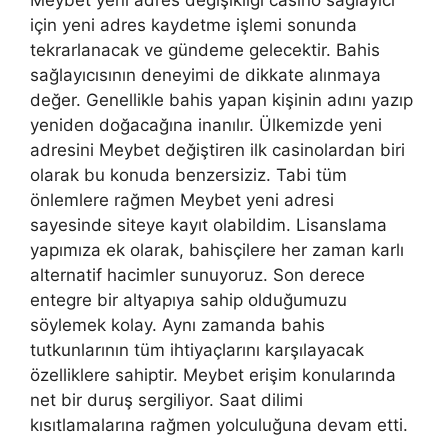
için yeni adres kaydetme işlemi sonunda
tekrarlanacak ve gündeme gelecektir. Bahis
sağlayıcısının deneyimi de dikkate alınmaya
değer. Genellikle bahis yapan kişinin adını yazıp
yeniden doğacağına inanılır. Ülkemizde yeni
adresini Meybet değiştiren ilk casinolardan biri
olarak bu konuda benzersiziz. Tabi tüm
önlemlere rağmen Meybet yeni adresi
sayesinde siteye kayıt olabildim. Lisanslama
yapımıza ek olarak, bahisçilere her zaman karlı
alternatif hacimler sunuyoruz. Son derece
entegre bir altyapıya sahip olduğumuzu
söylemek kolay. Aynı zamanda bahis
tutkunlarının tüm ihtiyaçlarını karşılayacak
özelliklere sahiptir. Meybet erişim konularında
net bir duruş sergiliyor. Saat dilimi
kısıtlamalarına rağmen yolculuğuna devam etti.