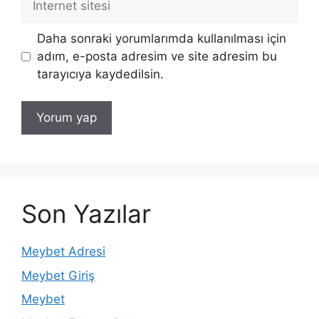
sitesi
Daha sonraki yorumlarımda kullanılması için
adım, e-posta adresim ve site adresim bu
tarayıcıya kaydedilsin.
Son Yazılar
Meybet Adresi
Meybet Giriş
Meybet