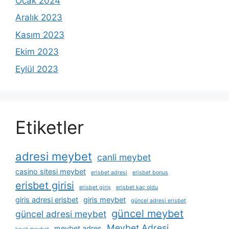
Ocak 2024
Aralık 2023
Kasım 2023
Ekim 2023
Eylül 2023
Etiketler
adresi meybet
canli meybet
casino sitesi meybet
erisbet adresi
erisbet bonus
erisbet girisi
erisbet giriş
erisbet kaç oldu
giris adresi erisbet
giris meybet
güncel adresi erisbet
güncel meybet
güncel adresi meybet
Meybet Adresi
meybet adres