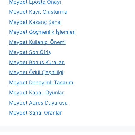
Meybet Eposta Onayı
Meybet Kayıt Oluşturma
Meybet Kazanç Şansı
Meybet Göçmenlik İşlemleri
Meybet Kullanıcı Önemi
Meybet Son Giriş
Meybet Bonus Kuralları
Meybet Ödül Çeşitliliği
Meybet Deneyimli Tasarım
Meybet Kapalı Oyunlar
Meybet Adres Duyurusu
Meybet Sanal Oranlar