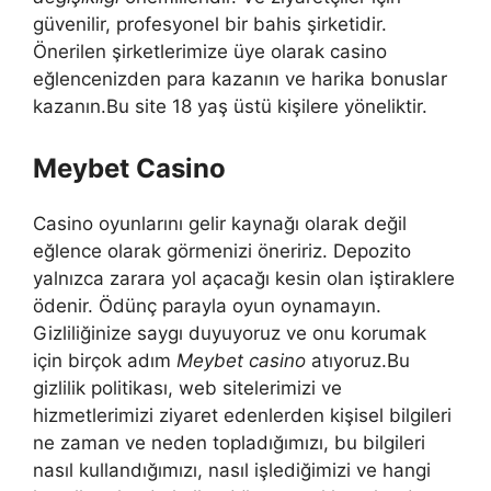
güvenilir, profesyonel bir bahis şirketidir.
Önerilen şirketlerimize üye olarak casino
eğlencenizden para kazanın ve harika bonuslar
kazanın.Bu site 18 yaş üstü kişilere yöneliktir.
Meybet Casino
Casino oyunlarını gelir kaynağı olarak değil
eğlence olarak görmenizi öneririz. Depozito
yalnızca zarara yol açacağı kesin olan iştiraklere
ödenir. Ödünç parayla oyun oynamayın.
Gizliliğinize saygı duyuyoruz ve onu korumak
için birçok adım
Meybet casino
atıyoruz.Bu
gizlilik politikası, web sitelerimizi ve
hizmetlerimizi ziyaret edenlerden kişisel bilgileri
ne zaman ve neden topladığımızı, bu bilgileri
nasıl kullandığımızı, nasıl işlediğimizi ve hangi