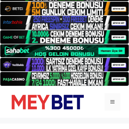
İçeriğe
atla
Menü