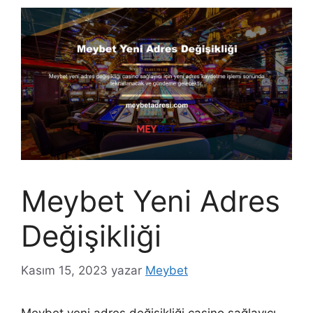
Meybet Yeni Adres
Değişikliği
Kasım 15, 2023
yazar
Meybet
Meybet yeni adres değişikliği casino sağlayıcı