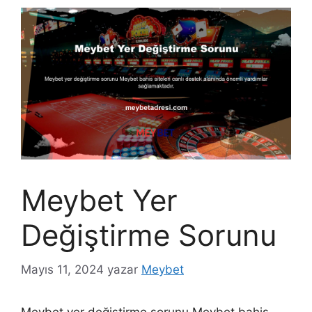
Meybet Yer
Değiştirme Sorunu
Mayıs 11, 2024
yazar
Meybet
Meybet yer değiştirme sorunu Meybet bahis