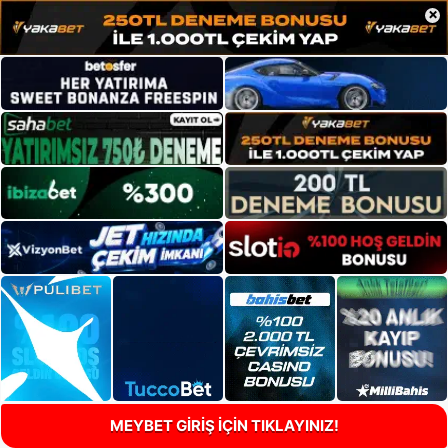
×
MEYBET GİRİŞ İÇİN TIKLAYINIZ!