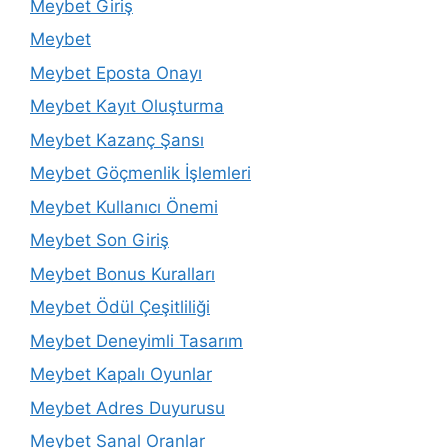
Meybet Giriş
Meybet
Meybet Eposta Onayı
Meybet Kayıt Oluşturma
Meybet Kazanç Şansı
Meybet Göçmenlik İşlemleri
Meybet Kullanıcı Önemi
Meybet Son Giriş
Meybet Bonus Kuralları
Meybet Ödül Çeşitliliği
Meybet Deneyimli Tasarım
Meybet Kapalı Oyunlar
Meybet Adres Duyurusu
Meybet Sanal Oranlar