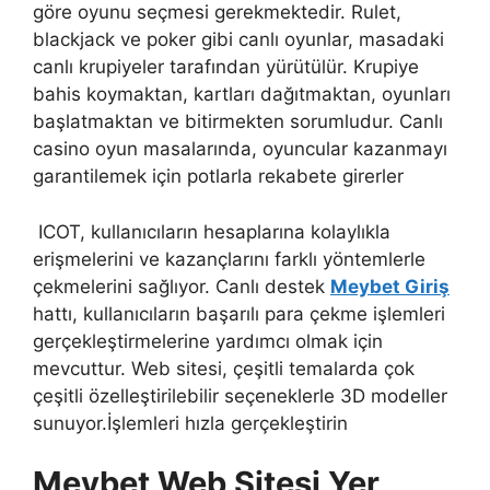
göre oyunu seçmesi gerekmektedir. Rulet,
blackjack ve poker gibi canlı oyunlar, masadaki
canlı krupiyeler tarafından yürütülür. Krupiye
bahis koymaktan, kartları dağıtmaktan, oyunları
başlatmaktan ve bitirmekten sorumludur. Canlı
casino oyun masalarında, oyuncular kazanmayı
garantilemek için potlarla rekabete girerler
ICOT, kullanıcıların hesaplarına kolaylıkla
erişmelerini ve kazançlarını farklı yöntemlerle
çekmelerini sağlıyor. Canlı destek
Meybet Giriş
hattı, kullanıcıların başarılı para çekme işlemleri
gerçekleştirmelerine yardımcı olmak için
mevcuttur. Web sitesi, çeşitli temalarda çok
çeşitli özelleştirilebilir seçeneklerle 3D modeller
sunuyor.İşlemleri hızla gerçekleştirin
Meybet Web Sitesi Yer