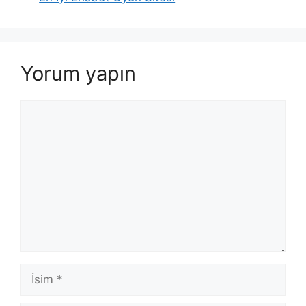
Yorum yapın
Yorum
İsim