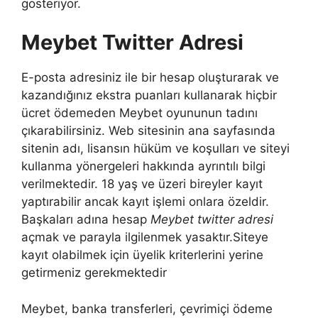
gösteriyor.
Meybet Twitter Adresi
E-posta adresiniz ile bir hesap oluşturarak ve
kazandığınız ekstra puanları kullanarak hiçbir
ücret ödemeden Meybet oyununun tadını
çıkarabilirsiniz. Web sitesinin ana sayfasında
sitenin adı, lisansın hüküm ve koşulları ve siteyi
kullanma yönergeleri hakkında ayrıntılı bilgi
verilmektedir. 18 yaş ve üzeri bireyler kayıt
yaptırabilir ancak kayıt işlemi onlara özeldir.
Başkaları adına hesap
Meybet twitter adresi
açmak ve parayla ilgilenmek yasaktır.Siteye
kayıt olabilmek için üyelik kriterlerini yerine
getirmeniz gerekmektedir
Meybet, banka transferleri, çevrimiçi ödeme