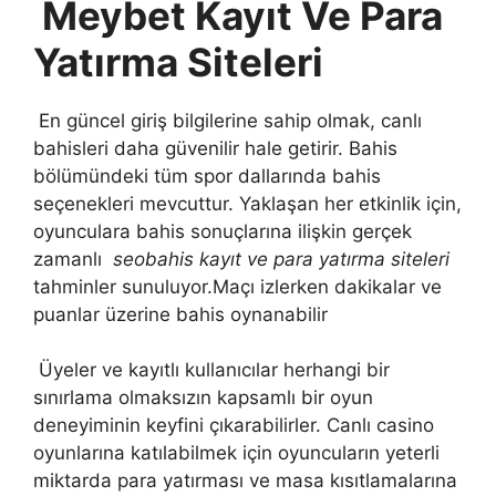
Meybet Kayıt Ve Para
Yatırma Siteleri
En güncel giriş bilgilerine sahip olmak, canlı
bahisleri daha güvenilir hale getirir. Bahis
bölümündeki tüm spor dallarında bahis
seçenekleri mevcuttur. Yaklaşan her etkinlik için,
oyunculara bahis sonuçlarına ilişkin gerçek
zamanlı
seobahis kayıt ve para yatırma siteleri
tahminler sunuluyor.Maçı izlerken dakikalar ve
puanlar üzerine bahis oynanabilir
Üyeler ve kayıtlı kullanıcılar herhangi bir
sınırlama olmaksızın kapsamlı bir oyun
deneyiminin keyfini çıkarabilirler. Canlı casino
oyunlarına katılabilmek için oyuncuların yeterli
miktarda para yatırması ve masa kısıtlamalarına