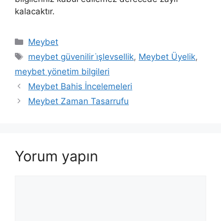
kalacaktır.
Kategoriler
Meybet
Etiketler
meybet güvenilir i̇şlevsellik
,
Meybet Üyelik
,
meybet yönetim bilgileri
Meybet Bahis İncelemeleri
Meybet Zaman Tasarrufu
Yorum yapın
Yorum