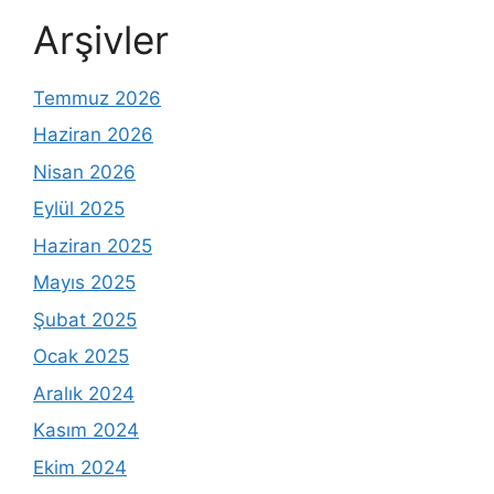
Arşivler
Temmuz 2026
Haziran 2026
Nisan 2026
Eylül 2025
Haziran 2025
Mayıs 2025
Şubat 2025
Ocak 2025
Aralık 2024
Kasım 2024
Ekim 2024