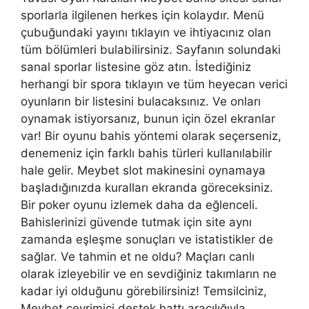
sporlarla ilgilenen herkes için kolaydır. Menü
çubuğundaki yayını tıklayın ve ihtiyacınız olan
tüm bölümleri bulabilirsiniz. Sayfanın solundaki
sanal sporlar listesine göz atın. İstediğiniz
herhangi bir spora tıklayın ve tüm heyecan verici
oyunların bir listesini bulacaksınız. Ve onları
oynamak istiyorsanız, bunun için özel ekranlar
var! Bir oyunu bahis yöntemi olarak seçerseniz,
denemeniz için farklı bahis türleri kullanılabilir
hale gelir. Meybet slot makinesini oynamaya
başladığınızda kuralları ekranda göreceksiniz.
Bir poker oyunu izlemek daha da eğlenceli.
Bahislerinizi güvende tutmak için site aynı
zamanda eşleşme sonuçları ve istatistikler de
sağlar. Ve tahmin et ne oldu? Maçları canlı
olarak izleyebilir ve en sevdiğiniz takımların ne
kadar iyi olduğunu görebilirsiniz! Temsilciniz,
Meybet çevrimiçi destek hattı aracılığıyla