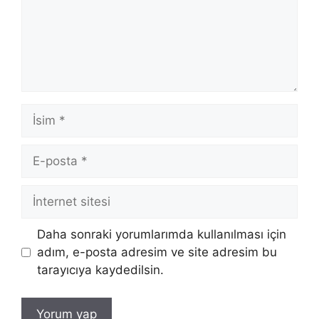
İsim
E-
posta
İnternet
sitesi
Daha sonraki yorumlarımda kullanılması için
adım, e-posta adresim ve site adresim bu
tarayıcıya kaydedilsin.