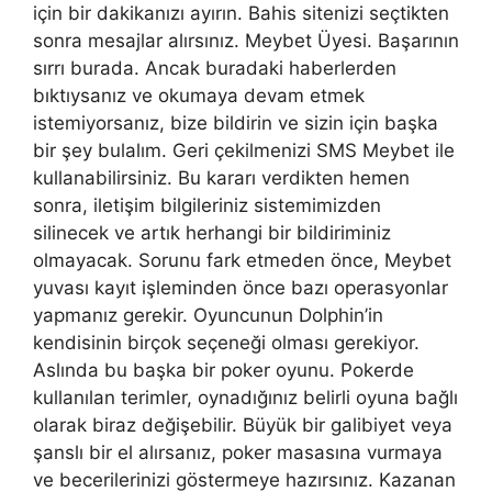
için bir dakikanızı ayırın. Bahis sitenizi seçtikten
sonra mesajlar alırsınız. Meybet Üyesi. Başarının
sırrı burada. Ancak buradaki haberlerden
bıktıysanız ve okumaya devam etmek
istemiyorsanız, bize bildirin ve sizin için başka
bir şey bulalım. Geri çekilmenizi SMS Meybet ile
kullanabilirsiniz. Bu kararı verdikten hemen
sonra, iletişim bilgileriniz sistemimizden
silinecek ve artık herhangi bir bildiriminiz
olmayacak. Sorunu fark etmeden önce, Meybet
yuvası kayıt işleminden önce bazı operasyonlar
yapmanız gerekir. Oyuncunun Dolphin’in
kendisinin birçok seçeneği olması gerekiyor.
Aslında bu başka bir poker oyunu. Pokerde
kullanılan terimler, oynadığınız belirli oyuna bağlı
olarak biraz değişebilir. Büyük bir galibiyet veya
şanslı bir el alırsanız, poker masasına vurmaya
ve becerilerinizi göstermeye hazırsınız. Kazanan