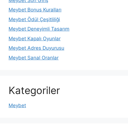
Meybet Son Giriş
Meybet Bonus Kuralları
Meybet Ödül Çeşitliliği
Meybet Deneyimli Tasarım
Meybet Kapalı Oyunlar
Meybet Adres Duyurusu
Meybet Sanal Oranlar
Kategoriler
Meybet