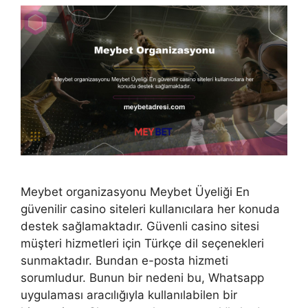
Meybet organizasyonu Meybet Üyeliği En
güvenilir casino siteleri kullanıcılara her konuda
destek sağlamaktadır. Güvenli casino sitesi
müşteri hizmetleri için Türkçe dil seçenekleri
sunmaktadır. Bundan e-posta hizmeti
sorumludur. Bunun bir nedeni bu, Whatsapp
uygulaması aracılığıyla kullanılabilen bir