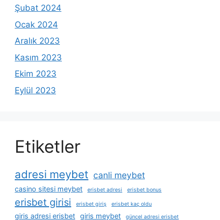
Şubat 2024
Ocak 2024
Aralık 2023
Kasım 2023
Ekim 2023
Eylül 2023
Etiketler
adresi meybet
canli meybet
casino sitesi meybet
erisbet adresi
erisbet bonus
erisbet girisi
erisbet giriş
erisbet kaç oldu
giris adresi erisbet
giris meybet
güncel adresi erisbet