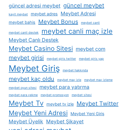
güncel meybet
güncel adresi meybet
Meybet Adresi
meybet adres
kayit meybet
Meybet Bonus
meybet bahis
meybet canli
meybet canli maç izle
meybet canli destek
Meybet Canlı Destek
Meybet Casino Sitesi
meybet com
meybet girisi
meybet giris twitter
meybet giris yap
Meybet Giriş
meybet hakkında
meybet kaç oldu
meybet maç izle
meybet maç izleme
meybet para yatırma
meybet oyun sitesi
meybet para çekme
meybet promosyon
meybet sitesi
Meybet Tv
Meybet Twitter
meybet tv izle
Meybet Yeni Adresi
Meybet Yeni Giriş
Meybet Üyelik
Meybet Şikayet