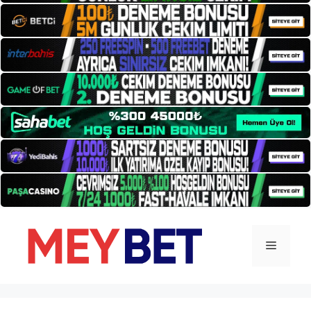
İçeriğe
atla
Menü