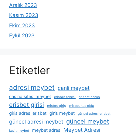
Aralık 2023
Kasım 2023
Ekim 2023
Eylül 2023
Etiketler
adresi meybet
canli meybet
casino sitesi meybet
erisbet adresi
erisbet bonus
erisbet girisi
erisbet giriş
erisbet kaç oldu
giris adresi erisbet
giris meybet
güncel adresi erisbet
güncel meybet
güncel adresi meybet
Meybet Adresi
meybet adres
kayit meybet