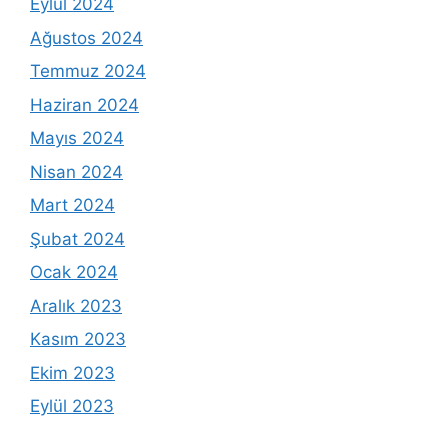
Eylül 2024
Ağustos 2024
Temmuz 2024
Haziran 2024
Mayıs 2024
Nisan 2024
Mart 2024
Şubat 2024
Ocak 2024
Aralık 2023
Kasım 2023
Ekim 2023
Eylül 2023