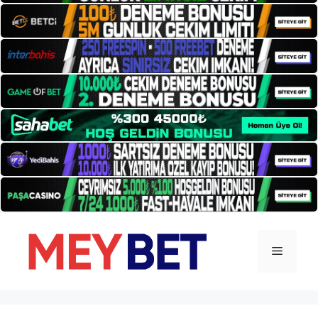
İçeriğe
atla
Menü