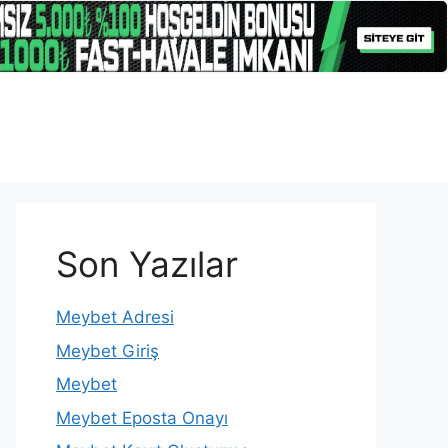
Son Yazılar
Meybet Adresi
Meybet Giriş
Meybet
Meybet Eposta Onayı