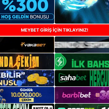
MEYBET GİRİŞ İÇİN TIKLAYINIZ!