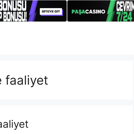
 faaliyet
aliyet