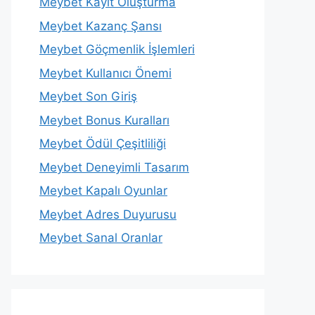
Meybet Kayıt Oluşturma
Meybet Kazanç Şansı
Meybet Göçmenlik İşlemleri
Meybet Kullanıcı Önemi
Meybet Son Giriş
Meybet Bonus Kuralları
Meybet Ödül Çeşitliliği
Meybet Deneyimli Tasarım
Meybet Kapalı Oyunlar
Meybet Adres Duyurusu
Meybet Sanal Oranlar