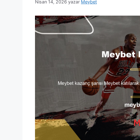
Nisan 14, 2026
yazar
Meybet