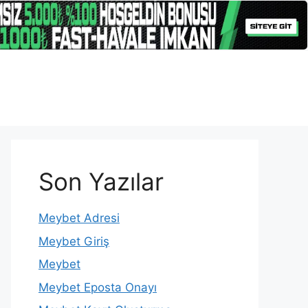
Son Yazılar
Meybet Adresi
Meybet Giriş
Meybet
Meybet Eposta Onayı