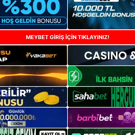
MEYBET GİRİŞ İÇİN TIKLAYINIZ!