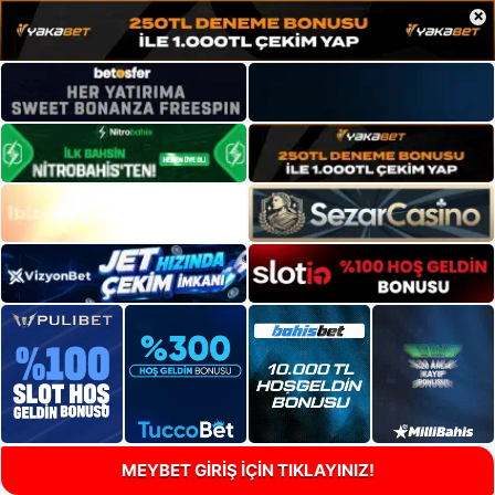
×
MEYBET GİRİŞ İÇİN TIKLAYINIZ!