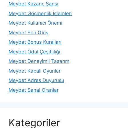
Meybet Kazanç Şansı
Meybet Göçmenlik İşlemleri
Meybet Kullanıcı Önemi
Meybet Son Giriş
Meybet Bonus Kuralları
Meybet Ödül Çeşitliliği
Meybet Deneyimli Tasarım
Meybet Kapalı Oyunlar
Meybet Adres Duyurusu
Meybet Sanal Oranlar
Kategoriler