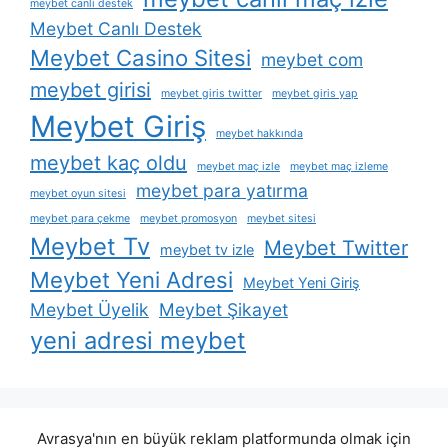
meybet canli destek
Meybet Canlı Destek
Meybet Casino Sitesi
meybet com
meybet girisi
meybet giris twitter
meybet giris yap
Meybet Giriş
meybet hakkında
meybet kaç oldu
meybet maç izle
meybet maç izleme
meybet para yatırma
meybet oyun sitesi
meybet para çekme
meybet promosyon
meybet sitesi
Meybet Tv
Meybet Twitter
meybet tv izle
Meybet Yeni Adresi
Meybet Yeni Giriş
Meybet Üyelik
Meybet Şikayet
yeni adresi meybet
Avrasya'nın en büyük reklam platformunda olmak için