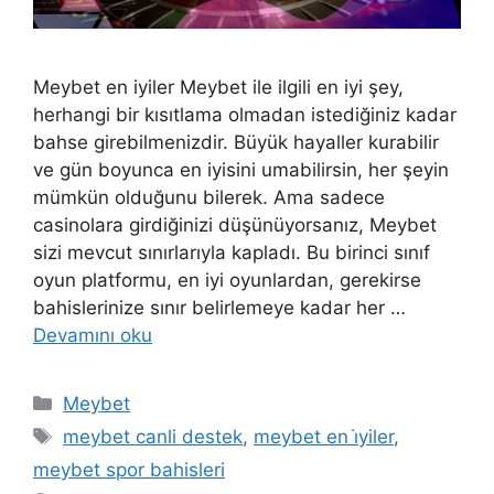
Meybet en iyiler Meybet ile ilgili en iyi şey,
herhangi bir kısıtlama olmadan istediğiniz kadar
bahse girebilmenizdir. Büyük hayaller kurabilir
ve gün boyunca en iyisini umabilirsin, her şeyin
mümkün olduğunu bilerek. Ama sadece
casinolara girdiğinizi düşünüyorsanız, Meybet
sizi mevcut sınırlarıyla kapladı. Bu birinci sınıf
oyun platformu, en iyi oyunlardan, gerekirse
bahislerinize sınır belirlemeye kadar her …
Devamını oku
Kategoriler
Meybet
Etiketler
meybet canli destek
,
meybet en i̇yiler
,
meybet spor bahisleri