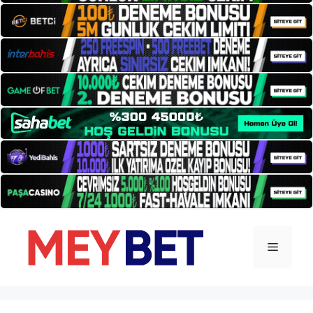
İçeriğe
atla
Menü