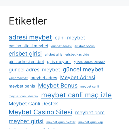
Etiketler
adresi meybet
canli meybet
casino sitesi meybet
erisbet adresi
erisbet bonus
erisbet girisi
erisbet giriş
erisbet kaç oldu
giris adresi erisbet
giris meybet
güncel adresi erisbet
güncel meybet
güncel adresi meybet
Meybet Adresi
meybet adres
kayit meybet
Meybet Bonus
meybet bahis
meybet canli
meybet canli maç izle
meybet canli destek
Meybet Canlı Destek
Meybet Casino Sitesi
meybet com
meybet girisi
meybet giris twitter
meybet giris yap