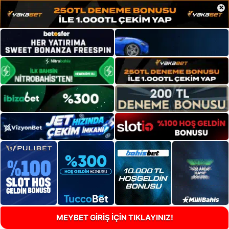
×
MEYBET GİRİŞ İÇİN TIKLAYINIZ!