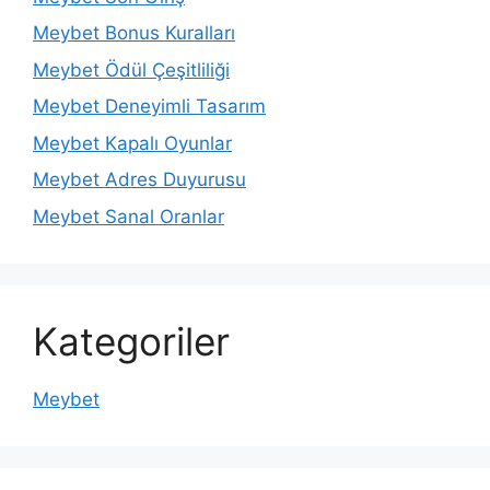
Meybet Bonus Kuralları
Meybet Ödül Çeşitliliği
Meybet Deneyimli Tasarım
Meybet Kapalı Oyunlar
Meybet Adres Duyurusu
Meybet Sanal Oranlar
Kategoriler
Meybet