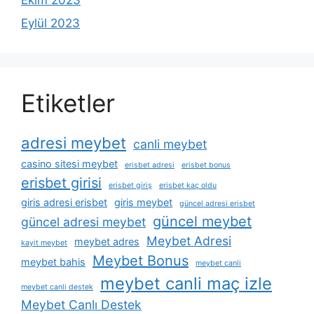
Eylül 2023
Etiketler
adresi meybet
canli meybet
casino sitesi meybet
erisbet adresi
erisbet bonus
erisbet girisi
erisbet giriş
erisbet kaç oldu
giris adresi erisbet
giris meybet
güncel adresi erisbet
güncel meybet
güncel adresi meybet
Meybet Adresi
meybet adres
kayit meybet
Meybet Bonus
meybet bahis
meybet canli
meybet canli maç izle
meybet canli destek
Meybet Canlı Destek