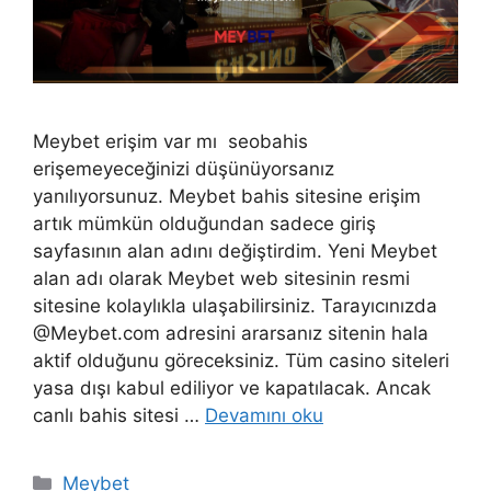
Meybet erişim var mı seobahis
erişemeyeceğinizi düşünüyorsanız
yanılıyorsunuz. Meybet bahis sitesine erişim
artık mümkün olduğundan sadece giriş
sayfasının alan adını değiştirdim. Yeni Meybet
alan adı olarak Meybet web sitesinin resmi
sitesine kolaylıkla ulaşabilirsiniz. Tarayıcınızda
@Meybet.com adresini ararsanız sitenin hala
aktif olduğunu göreceksiniz. Tüm casino siteleri
yasa dışı kabul ediliyor ve kapatılacak. Ancak
canlı bahis sitesi …
Devamını oku
Kategoriler
Meybet