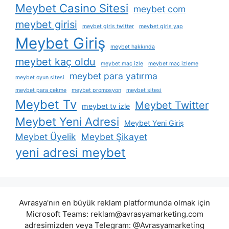
Meybet Casino Sitesi
meybet com
meybet girisi
meybet giris twitter
meybet giris yap
Meybet Giriş
meybet hakkında
meybet kaç oldu
meybet maç izle
meybet maç izleme
meybet para yatırma
meybet oyun sitesi
meybet para çekme
meybet promosyon
meybet sitesi
Meybet Tv
Meybet Twitter
meybet tv izle
Meybet Yeni Adresi
Meybet Yeni Giriş
Meybet Üyelik
Meybet Şikayet
yeni adresi meybet
Avrasya'nın en büyük reklam platformunda olmak için
Microsoft Teams:
reklam@avrasyamarketing.com
adresimizden veya Telegram: @Avrasyamarketing