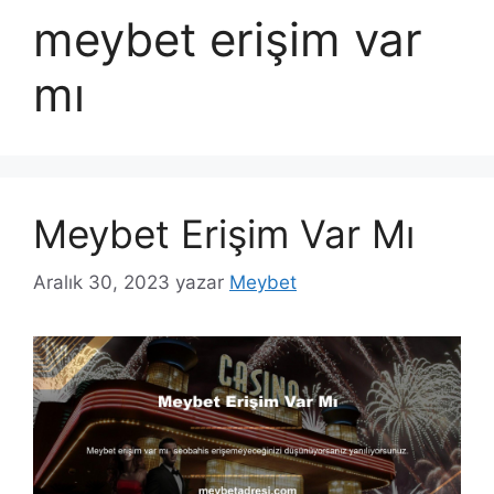
meybet erişim var
mı
Meybet Erişim Var Mı
Aralık 30, 2023
yazar
Meybet