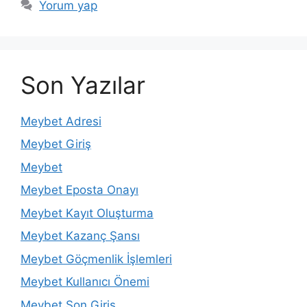
Yorum yap
Son Yazılar
Meybet Adresi
Meybet Giriş
Meybet
Meybet Eposta Onayı
Meybet Kayıt Oluşturma
Meybet Kazanç Şansı
Meybet Göçmenlik İşlemleri
Meybet Kullanıcı Önemi
Meybet Son Giriş