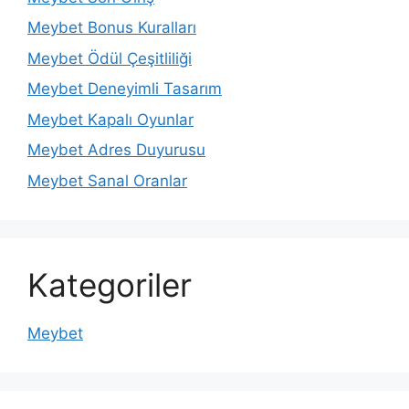
Meybet Bonus Kuralları
Meybet Ödül Çeşitliliği
Meybet Deneyimli Tasarım
Meybet Kapalı Oyunlar
Meybet Adres Duyurusu
Meybet Sanal Oranlar
Kategoriler
Meybet