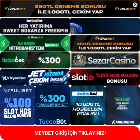
×
MEYBET GİRİŞ İÇİN TIKLAYINIZ!