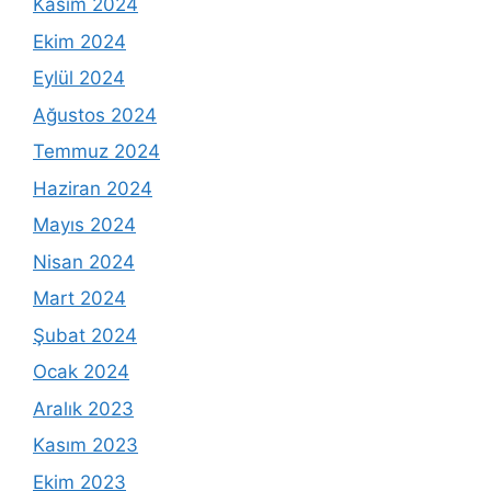
Kasım 2024
Ekim 2024
Eylül 2024
Ağustos 2024
Temmuz 2024
Haziran 2024
Mayıs 2024
Nisan 2024
Mart 2024
Şubat 2024
Ocak 2024
Aralık 2023
Kasım 2023
Ekim 2023