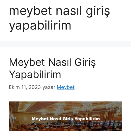
meybet nasıl giriş
yapabilirim
Meybet Nasıl Giriş
Yapabilirim
Ekim 11, 2023
yazar
Meybet