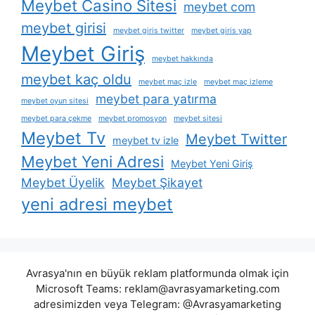
Meybet Casino Sitesi
meybet com
meybet girisi
meybet giris twitter
meybet giris yap
Meybet Giriş
meybet hakkında
meybet kaç oldu
meybet maç izle
meybet maç izleme
meybet para yatırma
meybet oyun sitesi
meybet para çekme
meybet promosyon
meybet sitesi
Meybet Tv
Meybet Twitter
meybet tv izle
Meybet Yeni Adresi
Meybet Yeni Giriş
Meybet Üyelik
Meybet Şikayet
yeni adresi meybet
Avrasya'nın en büyük reklam platformunda olmak için
Microsoft Teams:
reklam@avrasyamarketing.com
adresimizden veya Telegram: @Avrasyamarketing