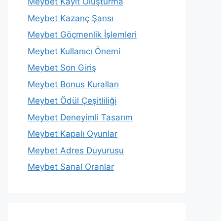
Meybet Kayıt Oluşturma
Meybet Kazanç Şansı
Meybet Göçmenlik İşlemleri
Meybet Kullanıcı Önemi
Meybet Son Giriş
Meybet Bonus Kuralları
Meybet Ödül Çeşitliliği
Meybet Deneyimli Tasarım
Meybet Kapalı Oyunlar
Meybet Adres Duyurusu
Meybet Sanal Oranlar