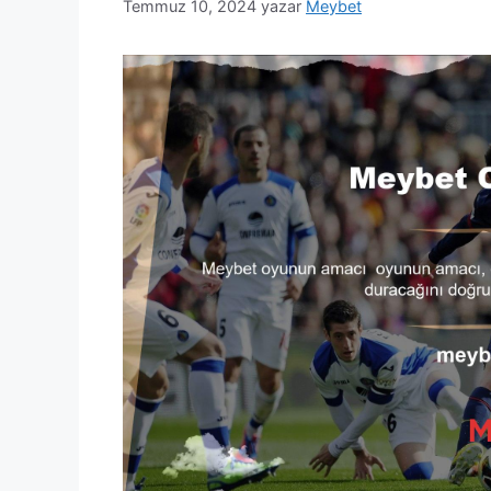
Temmuz 10, 2024
yazar
Meybet