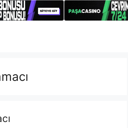
amacı
cı