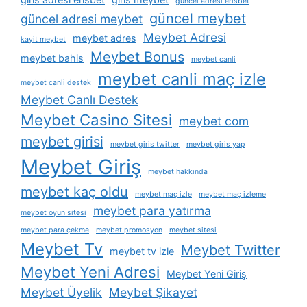
güncel adresi erisbet
güncel meybet
güncel adresi meybet
Meybet Adresi
meybet adres
kayit meybet
Meybet Bonus
meybet bahis
meybet canli
meybet canli maç izle
meybet canli destek
Meybet Canlı Destek
Meybet Casino Sitesi
meybet com
meybet girisi
meybet giris twitter
meybet giris yap
Meybet Giriş
meybet hakkında
meybet kaç oldu
meybet maç izle
meybet maç izleme
meybet para yatırma
meybet oyun sitesi
meybet para çekme
meybet promosyon
meybet sitesi
Meybet Tv
Meybet Twitter
meybet tv izle
Meybet Yeni Adresi
Meybet Yeni Giriş
Meybet Üyelik
Meybet Şikayet