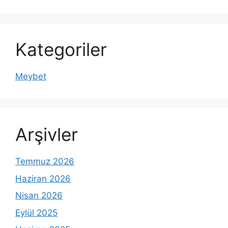
Kategoriler
Meybet
Arşivler
Temmuz 2026
Haziran 2026
Nisan 2026
Eylül 2025