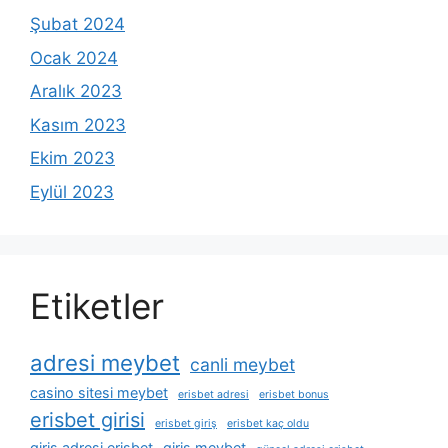
Şubat 2024
Ocak 2024
Aralık 2023
Kasım 2023
Ekim 2023
Eylül 2023
Etiketler
adresi meybet
canli meybet
casino sitesi meybet
erisbet adresi
erisbet bonus
erisbet girisi
erisbet giriş
erisbet kaç oldu
giris adresi erisbet
giris meybet