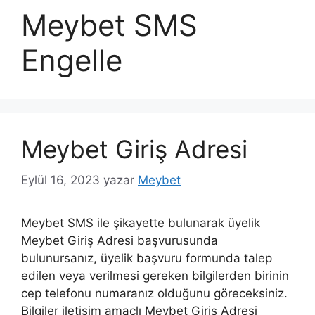
Meybet SMS
Engelle
Meybet Giriş Adresi
Eylül 16, 2023
yazar
Meybet
Meybet SMS ile şikayette bulunarak üyelik
Meybet Giriş Adresi başvurusunda
bulunursanız, üyelik başvuru formunda talep
edilen veya verilmesi gereken bilgilerden birinin
cep telefonu numaranız olduğunu göreceksiniz.
Bilgiler iletişim amaçlı Meybet Giriş Adresi