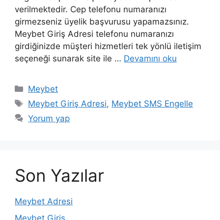
verilmektedir. Cep telefonu numaranızı
girmezseniz üyelik başvurusu yapamazsınız.
Meybet Giriş Adresi telefonu numaranızı
girdiğinizde müşteri hizmetleri tek yönlü iletişim
seçeneği sunarak site ile …
Devamını oku
Kategoriler
Meybet
Etiketler
Meybet Giriş Adresi
,
Meybet SMS Engelle
Yorum yap
Son Yazılar
Meybet Adresi
Meybet Giriş