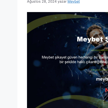
Ağustos 28, 2024
yazar
Meybet