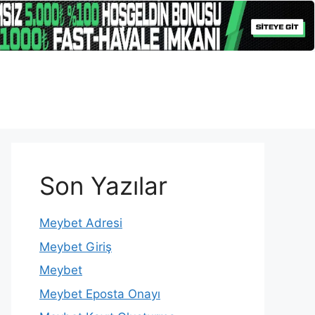
Son Yazılar
Meybet Adresi
Meybet Giriş
Meybet
Meybet Eposta Onayı