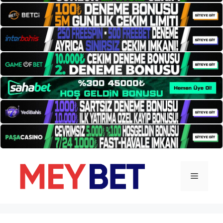
İçeriğe
atla
Menü