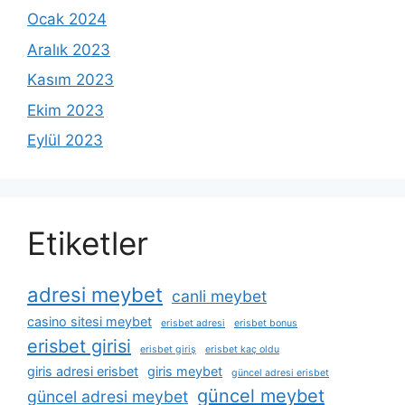
Ocak 2024
Aralık 2023
Kasım 2023
Ekim 2023
Eylül 2023
Etiketler
adresi meybet
canli meybet
casino sitesi meybet
erisbet adresi
erisbet bonus
erisbet girisi
erisbet giriş
erisbet kaç oldu
giris adresi erisbet
giris meybet
güncel adresi erisbet
güncel meybet
güncel adresi meybet