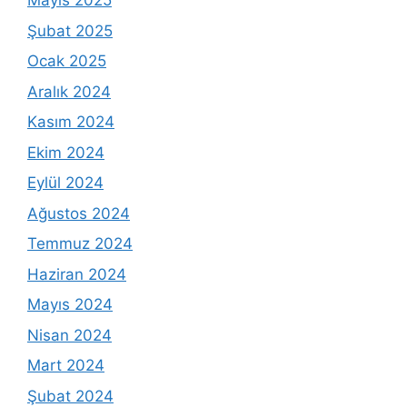
Mayıs 2025
Şubat 2025
Ocak 2025
Aralık 2024
Kasım 2024
Ekim 2024
Eylül 2024
Ağustos 2024
Temmuz 2024
Haziran 2024
Mayıs 2024
Nisan 2024
Mart 2024
Şubat 2024