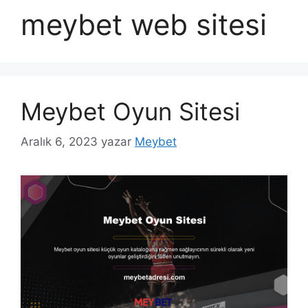
meybet web sitesi
Meybet Oyun Sitesi
Aralık 6, 2023
yazar
Meybet