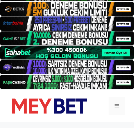
İçeriğe
atla
Menü