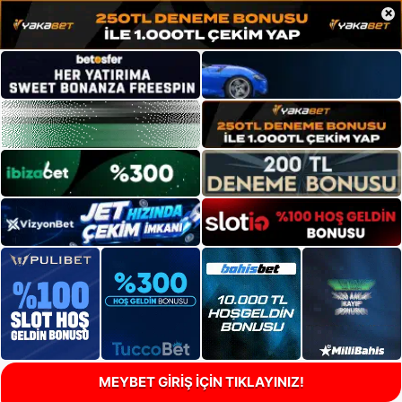
×
MEYBET GİRİŞ İÇİN TIKLAYINIZ!