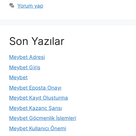
Yorum yap
Son Yazılar
Meybet Adresi
Meybet Giriş
Meybet
Meybet Eposta Onayı
Meybet Kayıt Oluşturma
Meybet Kazanç Şansı
Meybet Göçmenlik İşlemleri
Meybet Kullanıcı Önemi