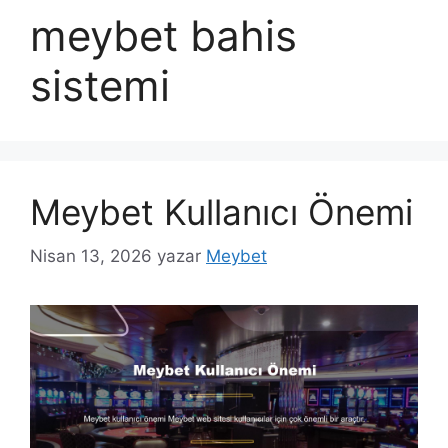
meybet bahis
sistemi
Meybet Kullanıcı Önemi
Nisan 13, 2026
yazar
Meybet