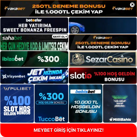
×
MEYBET GİRİŞ İÇİN TIKLAYINIZ!