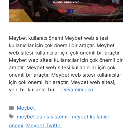
Meybet kullanıcı önemi Meybet web sitesi
kullanıcılar için çok önemli bir araçtır. Meybet
web sitesi kullanıcılar için çok önemli bir araçtır.
Meybet web sitesi kullanıcılar için çok önemli bir
araçtır. Meybet web sitesi kullanıcılar için çok
önemli bir araçtır. Meybet web sitesi kullanıcılar
için çok önemli bir araçtır. Meybet web sitesi,
yeni bir kullanıcı bu …
Devamını oku
Kategoriler
Meybet
Etiketler
meybet bahis sistemi
,
meybet kullanıcı
önemi
,
Meybet Twitter