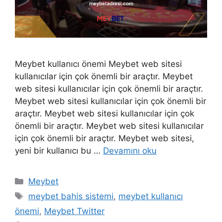
Meybet kullanıcı önemi Meybet web sitesi
kullanıcılar için çok önemli bir araçtır. Meybet
web sitesi kullanıcılar için çok önemli bir araçtır.
Meybet web sitesi kullanıcılar için çok önemli bir
araçtır. Meybet web sitesi kullanıcılar için çok
önemli bir araçtır. Meybet web sitesi kullanıcılar
için çok önemli bir araçtır. Meybet web sitesi,
yeni bir kullanıcı bu …
Devamını oku
Kategoriler
Meybet
Etiketler
meybet bahis sistemi
,
meybet kullanıcı
önemi
,
Meybet Twitter