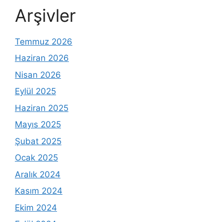
Arşivler
Temmuz 2026
Haziran 2026
Nisan 2026
Eylül 2025
Haziran 2025
Mayıs 2025
Şubat 2025
Ocak 2025
Aralık 2024
Kasım 2024
Ekim 2024